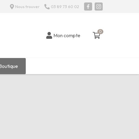
Nous trouver
03 89 73 60 02
0
0 article
Mon compte
Boutique