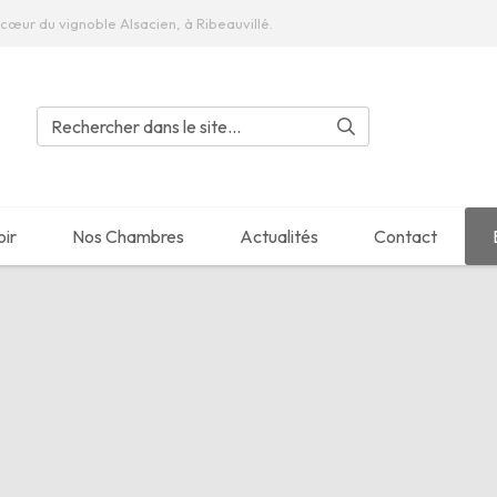
cœur du vignoble Alsacien, à Ribeauvillé.
oir
Nos Chambres
Actualités
Contact