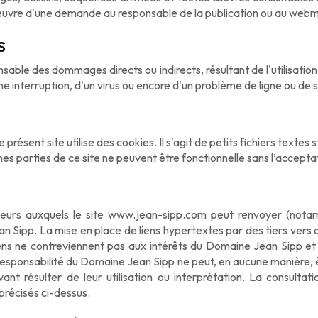
'oeuvre d'une demande au responsable de la publication ou au web
s
sable des dommages directs ou indirects, résultant de l'utilisation 
une interruption, d'un virus ou encore d'un problème de ligne ou de
 présent site utilise des cookies. Il s'agit de petits fichiers textes
es parties de ce site ne peuvent être fonctionnelle sans l’accepta
ieurs auxquels le site www.jean-sipp.com peut renvoyer (notam
an Sipp. La mise en place de liens hypertextes par des tiers ver
ns ne contreviennent pas aux intérêts du Domaine Jean Sipp et qu’i
La responsabilité du Domaine Jean Sipp ne peut, en aucune manièr
nt résulter de leur utilisation ou interprétation. La consultati
précisés ci-dessus.