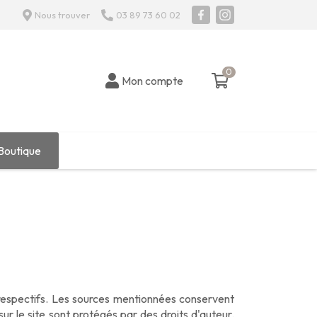
Nous trouver
03 89 73 60 02
0
0 article
Mon compte
Boutique
 respectifs. Les sources mentionnées conservent
ur le site sont protégés par des droits d'auteur.