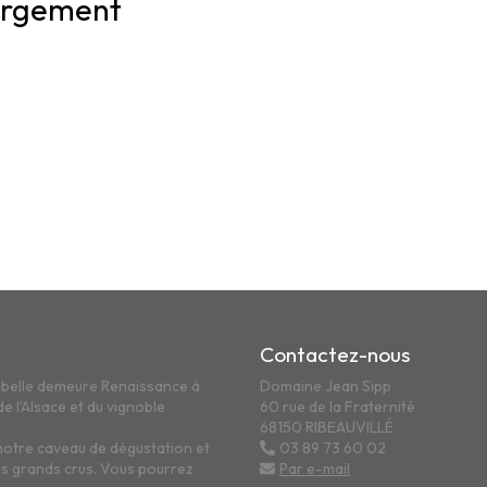
bergement
Contactez-nous
a belle demeure Renaissance à
Domaine Jean Sipp
e l’Alsace et du vignoble
60 rue de la Fraternité
68150 RIBEAUVILLÉ
notre caveau de dégustation et
03 89 73 60 02
os grands crus. Vous pourrez
Par e-mail