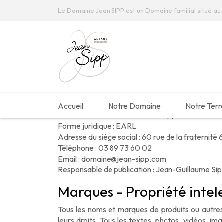
Le Domaine Jean SIPP est un Domaine familial situé au 
Accueil
Mentions légales
MENTIONS LÉGALE
Édition
Le site www.jean-sipp.com est la propriété plei
Accueil
Notre Domaine
Notre Terr
Raison sociale :
Domaine Jean Sipp
Forme juridique : EARL
Adresse du siège social : 60 rue de la fraternité
Téléphone : 03 89 73 60 02
Email : domaine@jean-sipp.com
Responsable de publication : Jean-Guillaume Si
Marques - Propriété intel
Tous les noms et marques de produits ou autres
leurs droits. Tous les textes, photos, vidéos, i