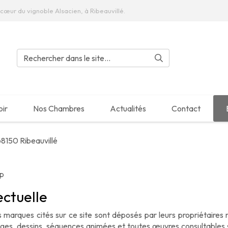
cœur du vignoble Alsacien, à Ribeauvillé.
S
ne et entière du Domaine Jean Sipp.
oir
Nos Chambres
Actualités
Contact
 68150 Ribeauvillé
pp
ectuelle
 marques cités sur ce site sont déposés par leurs propriétaires
mages, dessins, séquences animées et toutes œuvres consultables s