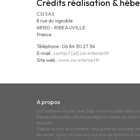
Crédits réalisation & hé
CSI SAS
8 rue du vignoble
68150 - RIBEAUVILLE
France
Téléphone : 06 84 30 27 34
E-mail :
contact [at] csi-internet.fr
Site web :
www.csi-internet.fr
A propos
Le Domaine viticole Jean Sipp vous accueille dans s
Ribeauvillé, petite ville moyenâgeuse située au cœur d
alsacien.
Depuis la cour du Domaine, vous pourrez accéder à 
de vente. Vous y trouverez nos vins de terroirs et n