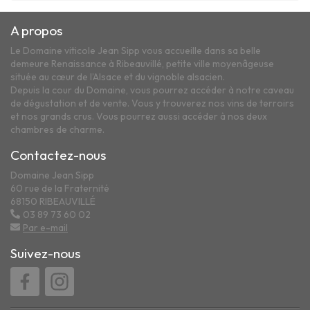
A propos
Le Domaine viticole Jean Sipp vous accueille dans sa belle
demeure Renaissance à Ribeauvillé, petite ville moyenâgeuse
située au cœur de l’Alsace et du vignoble alsacien.
Depuis la cour du Domaine, vous pourrez accéder à notre caveau
de dégustation et de vente. Vous y trouverez nos vins de terroirs
et nos grands crus. Vous pourrez aussi accéder à nos deux
chambres de charme.
Contactez-nous
Domaine Jean Sipp
60 rue de la Fraternité
68150 RIBEAUVILLÉ
03 89 73 60 02
Par e-mail
Suivez-nous