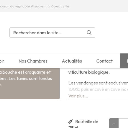
cœur du vignoble Alsacien, à Ribeauvillé.
Traditions
PINOT NOIR R
Millésime
2023
Issu de terroirs argilo calcaire 
oir
Nos Chambres
Actualités
Contact
tradition alsacienne et les tra
r des notes de petits fruits
viticulture biologique.
 la bouche est croquante et
ées. Les tanins sont fondus
Les vendanges sont exclusivem
e.
100%, puis encuvé en cuve ino
Voir plus...
La fermentation se fera sur m
fermentation terminée nous pr
nous effectuons la fermentati
Bouteille de
Après un élevage sur lies fines
-
Qté :
75 cl