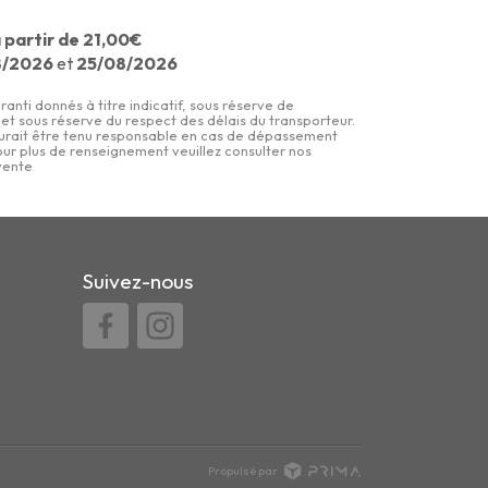
 partir de 21,00€
8/2026
et
25/08/2026
ranti donnés à titre indicatif, sous réserve de
s et sous réserve du respect des délais du transporteur.
urait être tenu responsable en cas de dépassement
pour plus de renseignement veuillez consulter nos
vente
Suivez-nous
Propulsé par