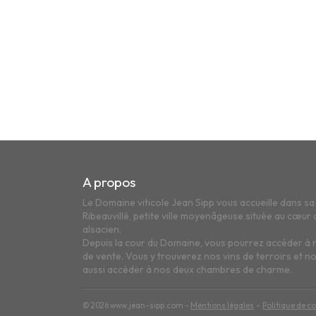
A propos
Le Domaine viticole Jean Sipp vous accueille dans s
Ribeauvillé, petite ville moyenâgeuse située au cœur d
alsacien.
Depuis la cour du Domaine, vous pourrez accéder à 
de vente. Vous y trouverez nos vins de terroirs et n
aussi accéder à nos deux chambres de charme.
© 2026 www.jean-sipp.com -
Mentions légales
Politique de co