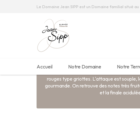
Le Domaine Jean SIPP est un Domaine familial situé au 
Accueil
Boutique
Traditions
Pinot Noir Réserve
Accueil
Notre Domaine
Notre Terr
Belle robe rouge légère. Le Nez est ouvert su
rouges type griottes. L'attaque est souple,
gourmande. On retrouve des notes très fruit
et la finale acidulé