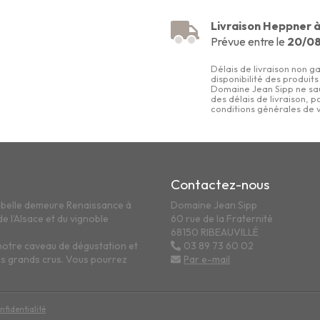
Livraison Heppner à
Prévue entre le
20/0
Délais de livraison non ga
disponibilité des produit
Domaine Jean Sipp ne sa
des délais de livraison, 
conditions générales de 
Contactez-nous
a belle demeure Renaissance à
Domaine Jean Sipp
e l’Alsace et du vignoble
60 rue de la Fraternité
68150 RIBEAUVILLÉ
notre caveau de dégustation et
03 89 73 60 02
os grands crus. Vous pourrez
Par e-mail
nfidentialité