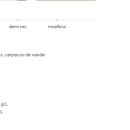
demi sec
moelleux
des, carpaccio de viande.
 g/L
/L