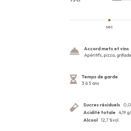
sec
Accord mets et vins
Apéritifs, pizza, grilla
Temps de garde
3 à 5 ans
Sucres résiduels
0,0
Acidité totale
4,19 g
Alcool
12,7 %vol.